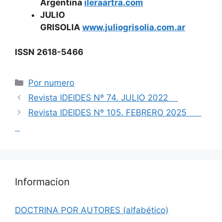
Argentina
ileraartra.com
JULIO
GRISOLIA
www.juliogrisolia.com.ar
ISSN 2618-5466
Categorías
Por numero
Revista IDEIDES Nº 74. JULIO 2022
Revista IDEIDES Nº 105. FEBRERO 2025
Informacion
DOCTRINA POR AUTORES (alfabético)