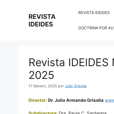
Saltar
al
REVISTA IDEIDES
REVISTA
contenido
IDEIDES
DOCTRINA POR AUTO
Revista IDEIDES
2025
17 febrero, 2025
por
Julio Grisolia
Director:
Dr. Julio Armando Grisolia
www.
Subdirectora:
Dra. Paula C. Sardegna