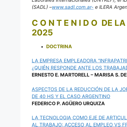
Laborales Internacionales (UNTREF), el I
(SADL) –
www.sadl.com.ar-
e ILERA Argen
C O N T E N I D O DE L
2025
DOCTRINA
LA EMPRESA EMPLEADORA “INFRAPATRI
¿QUIÉN RESPONDE ANTE LOS TRABAJA
ERNESTO E. MARTORELL – MARISA S. DE
ASPECTOS DE LA REDUCCIÓN DE LA JO
DE 40 HS Y EL CASO ARGENTINO
FEDERICO P. AGÜERO URQUIZA
LA TECNOLOGIA COMO EJE DE ARTICUL
AL TRABAJO: ACCESO AL EMPLEO VS 