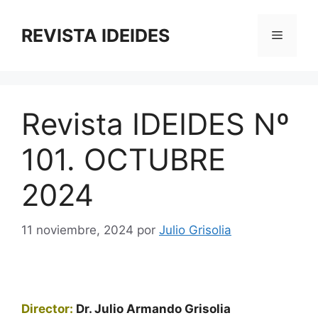
Saltar
al
REVISTA IDEIDES
Menú
contenido
Revista IDEIDES Nº
101. OCTUBRE
2024
11 noviembre, 2024
por
Julio Grisolia
Director:
Dr. Julio Armando Grisolia