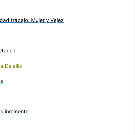
dad trabajo. Mujer y Vejez
ario II
 Delellis
es
ro inminente