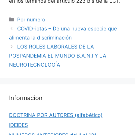
en los términos del artículo 223 bis de la LCT.
Categorías
Por numero
COVID-iotas – De una nueva especie que
alimenta la discriminación
LOS ROLES LABORALES DE LA
POSPANDEMIA EL MUNDO B.A.N.I Y LA
NEUROTECNOLOGÍA
Informacion
DOCTRINA POR AUTORES (alfabético)
IDEIDES