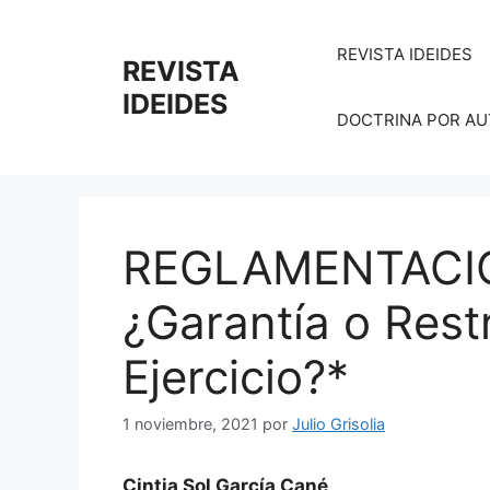
Saltar
al
REVISTA IDEIDES
REVISTA
contenido
IDEIDES
DOCTRINA POR AUTO
REGLAMENTACI
¿Garantía o Rest
Ejercicio?*
1 noviembre, 2021
por
Julio Grisolia
Cintia Sol García Cané