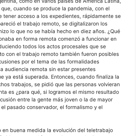
entina, como en varios países de América Latina,
sí que, cuando se produce la pandemia, con el
 de tener acceso a los expedientes, rápidamente se
areció el trabajo remoto, se digitalizaron los
hizo lo que no se había hecho en diez años. ¿Qué
cionaba en forma remota comenzó a funcionar en
oduciendo todos los actos procesales que se
to con el trabajo remoto también fueron posibles
usiones por el tema de las formalidades
 la audiencia remota sin estar presentes
ue ya está superada. Entonces, cuando finaliza la
hos trabajos, se pidió que las personas volvieran
unta es ¿para qué, si logramos el mismo resultado
scusión entre la gente más joven o la de mayor
el pasado conservador, el formalismo y el
en buena medida la evolución del teletrabajo