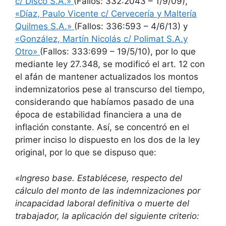
c/ Disco S.A.»
(Fallos: 332:2043 – 1/9/09),
«Díaz, Paulo Vicente c/ Cervecería y Maltería
Quilmes S.A.»
(Fallos: 336:593 – 4/6/13) y
«González, Martín Nicolás c/ Polimat S.A.y
Otro»
(Fallos: 333:699 – 19/5/10), por lo que
mediante ley 27.348, se modificó el art. 12 con
el afán de mantener actualizados los montos
indemnizatorios pese al transcurso del tiempo,
considerando que habíamos pasado de una
época de estabilidad financiera a una de
inflación constante. Así, se concentró en el
primer inciso lo dispuesto en los dos de la ley
original, por lo que se dispuso que:
«Ingreso base. Establécese, respecto del
cálculo del monto de las indemnizaciones por
incapacidad laboral definitiva o muerte del
trabajador, la aplicación del siguiente criterio: